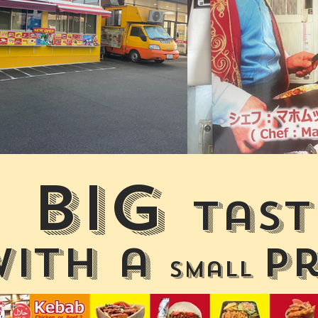
Big
tast
with a
p
small