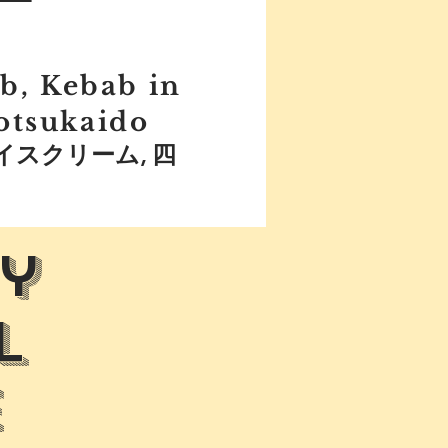
b, Kebab in
otsukaido
イスクリーム, 四
y
l
e