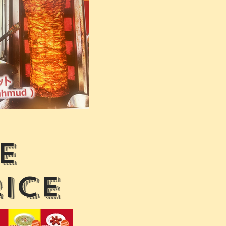
e
rice