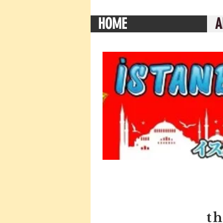
HOME
A
t